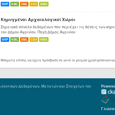
SHP
KML
XML
CSV
WMS
Κηρυγμένοι Αρχαιολογικοί Χώροι
Σημειακό σύνολο δεδομένων που περιέχει τις θέσεις των κη
του Δήμου Αγρινίου. Πηγή:Δήμος Αγρινίου
SHP
KML
XML
CSV
WMS
Μπορείτε επίσης να έχετε πρόσβαση σε αυτό το μητρώο χρησιμοποιώντα
λλοντικών Δεδομένων, Μελετών και Στοιχείων του
Powere
Γλώσσ