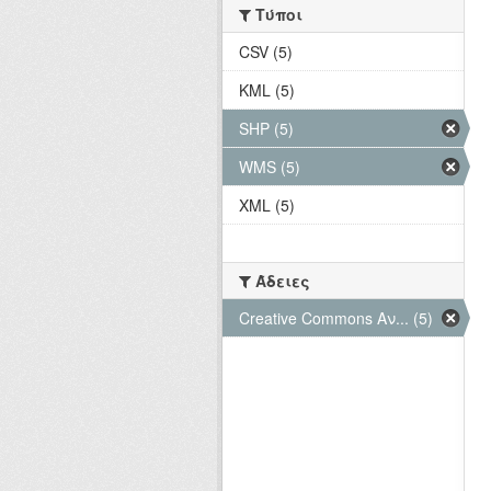
Τύποι
CSV (5)
KML (5)
SHP (5)
WMS (5)
XML (5)
Άδειες
Creative Commons Αν... (5)