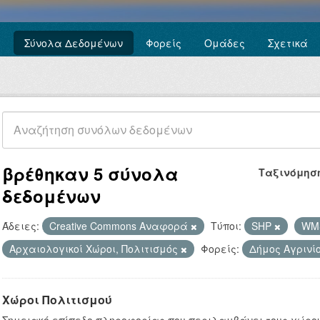
Σύνολα Δεδομένων
Φορείς
Ομάδες
Σχετικά
βρέθηκαν 5 σύνολα
Ταξινόμησ
δεδομένων
Άδειες:
Creative Commons Αναφορά
Τύποι:
SHP
WM
Αρχαιολογικοί Χώροι, Πολιτισμός
Φορείς:
Δήμος Αγρινί
Χώροι Πολιτισμού