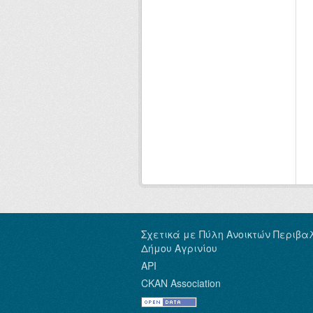
Σχετικά με Πύλη Ανοικτών Περιβα
Δήμου Αγρινίου
API
CKAN Association