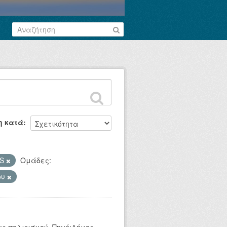
η κατά
S
Ομάδες:
ου