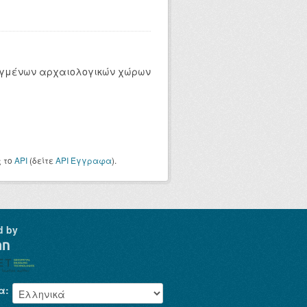
ρυγμένων αρχαιολογικών χώρων
ς το
API
(δείτε
API Έγγραφα
).
d by
α