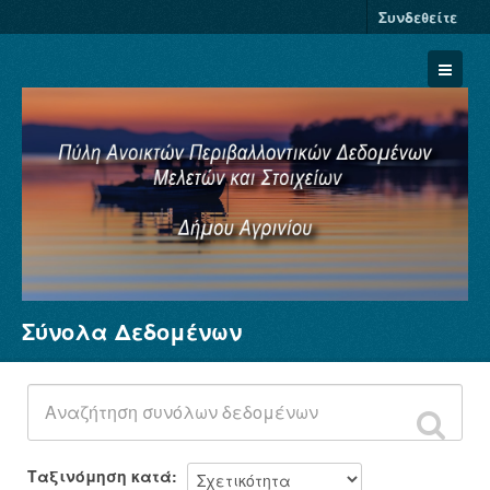
Συνδεθείτε
Σύνολα Δεδομένων
Σύνολα Δεδομένων
Φορείς
Ομάδες
Σχετικά
Ταξινόμηση κατά