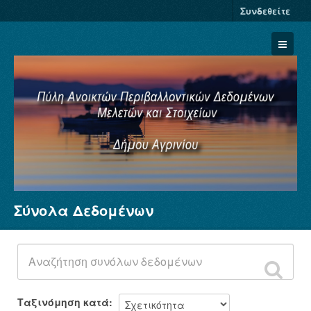
Συνδεθείτε
Σύνολα Δεδομένων
Σύνολα Δεδομένων
Φορείς
Ομάδες
Σχετικά
Ταξινόμηση κατά