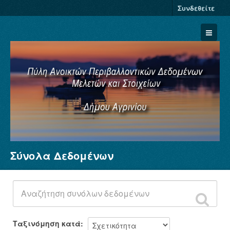
Συνδεθείτε
Σύνολα Δεδομένων
Σύνολα Δεδομένων
Φορείς
Ομάδες
Σχετικά
Ταξινόμηση κατά