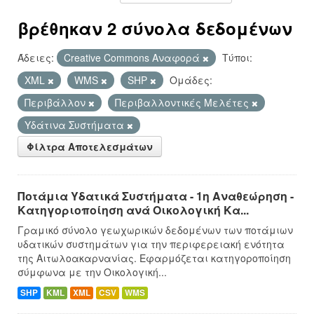
βρέθηκαν 2 σύνολα δεδομένων
Άδειες:
Creative Commons Αναφορά
Τύποι:
XML
WMS
SHP
Ομάδες:
Περιβάλλον
Περιβαλλοντικές Μελέτες
Υδάτινα Συστήματα
Φίλτρα Αποτελεσμάτων
Ποτάμια Υδατικά Συστήματα - 1η Αναθεώρηση -
Κατηγοριοποίηση ανά Οικολογική Κα...
Γραμικό σύνολο γεωχωρικών δεδομένων των ποτάμιων
υδατικών συστημάτων για την περιφερειακή ενότητα
της Αιτωλοακαρνανίας. Εφαρμόζεται κατηγοροποίηση
σύμφωνα με την Οικολογική...
SHP
KML
XML
CSV
WMS