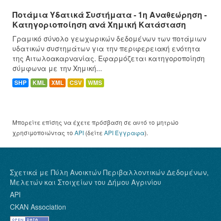
Ποτάμια Υδατικά Συστήματα - 1η Αναθεώρηση -
Κατηγοριοποίηση ανά Χημική Κατάσταση
Γραμικό σύνολο γεωχωρικών δεδομένων των ποτάμιων
υδατικών συστημάτων για την περιφερειακή ενότητα
της Αιτωλοακαρνανίας. Εφαρμόζεται κατηγοροποίηση
σύμφωνα με την Χημική...
SHP
KML
XML
CSV
WMS
Μπορείτε επίσης να έχετε πρόσβαση σε αυτό το μητρώο
χρησιμοποιώντας το
API
(δείτε
API Έγγραφα
).
Σχετικά με Πύλη Ανοικτών Περιβαλλοντικών Δεδομένων,
Μελετών και Στοιχείων του Δήμου Αγρινίου
API
CKAN Association