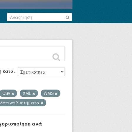
η κατά
CSV
XML
WMS
Υδάτινα Συστήματα
ηγοριοποίηση ανά