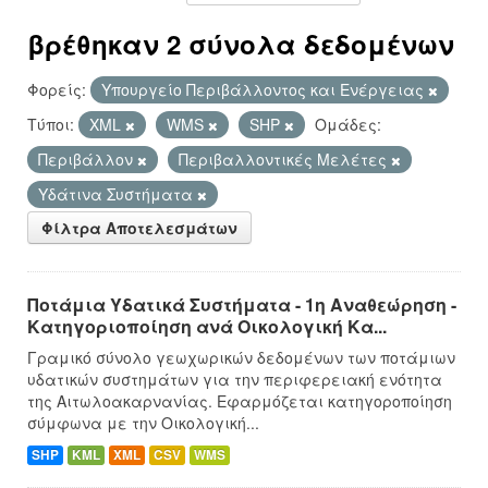
βρέθηκαν 2 σύνολα δεδομένων
Φορείς:
Υπουργείο Περιβάλλοντος και Ενέργειας
Τύποι:
XML
WMS
SHP
Ομάδες:
Περιβάλλον
Περιβαλλοντικές Μελέτες
Υδάτινα Συστήματα
Φίλτρα Αποτελεσμάτων
Ποτάμια Υδατικά Συστήματα - 1η Αναθεώρηση -
Κατηγοριοποίηση ανά Οικολογική Κα...
Γραμικό σύνολο γεωχωρικών δεδομένων των ποτάμιων
υδατικών συστημάτων για την περιφερειακή ενότητα
της Αιτωλοακαρνανίας. Εφαρμόζεται κατηγοροποίηση
σύμφωνα με την Οικολογική...
SHP
KML
XML
CSV
WMS