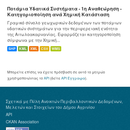
Ποτάμια Υδατικά Συστήματα - 1η Αναθεώρηση -
Κατηγοριοποίηση ανά Χημική Κατάσταση
Γραμικό σύνολο γεωχωρικών δεδομένων των ποτάμιων
υδατικών συστημάτων για την περιφερειακή ενότητα
της Αιτωλοακαρνανίας. Εφαρμόζεται κατηγοροποίηση
σύμφωνα με την Χημική...
SHP
KML
XML
CSV
WMS
Μπορείτε επίσης να έχετε πρόσβαση σε αυτό το μητρώο
χρησιμοποιώντας το
API
(δείτε
API Έγγραφα
).
Σχετικά με Πύλη Ανοικτών Περιβαλλοντικών Δεδομένων,
Μελετών και Στοιχείων του Δήμου Αγρινίου
API
CKAN Association