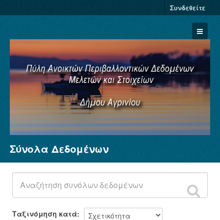
Συνδεθείτε
Σύνολα Δεδομένων
Σύνολα Δεδομένων
Φορείς
Ομάδες
Σχετικά
Ταξινόμηση κατά