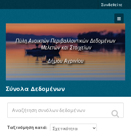
Συνδεθείτε
Σύνολα Δεδομένων
Σύνολα Δεδομένων
Φορείς
Ομάδες
Σχετικά
Ταξινόμηση κατά