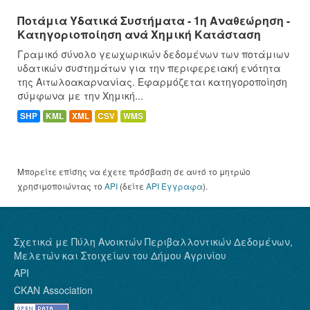
Ποτάμια Υδατικά Συστήματα - 1η Αναθεώρηση -
Κατηγοριοποίηση ανά Χημική Κατάσταση
Γραμικό σύνολο γεωχωρικών δεδομένων των ποτάμιων
υδατικών συστημάτων για την περιφερειακή ενότητα
της Αιτωλοακαρνανίας. Εφαρμόζεται κατηγοροποίηση
σύμφωνα με την Χημική...
SHP
KML
XML
CSV
WMS
Μπορείτε επίσης να έχετε πρόσβαση σε αυτό το μητρώο
χρησιμοποιώντας το
API
(δείτε
API Έγγραφα
).
Σχετικά με Πύλη Ανοικτών Περιβαλλοντικών Δεδομένων,
Μελετών και Στοιχείων του Δήμου Αγρινίου
API
CKAN Association