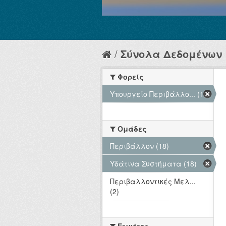
Σύνολα Δεδομένων
Φορείς
Υπουργείο Περιβάλλο... (18)
Ομάδες
Περιβάλλον (18)
Υδάτινα Συστήματα (18)
Περιβαλλοντικές Μελ...
(2)