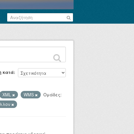
η κατά
XML
WMS
Ομάδες:
άλλον