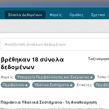
Σύνολα Δεδομένων
Φορείς
Ομάδες
Σχετικά
βρέθηκαν 18 σύνολα
Ταξινόμησ
δεδομένων
Φορείς:
Υπουργείο Περιβάλλοντος και Ενέργειας
Τύποι:
Περιβάλλον
Υδάτινα Συστήματα
Ετικέτες:
Περιβ
Παράκτια Υδατικά Συστήματα - 1η Αναθεώρηση