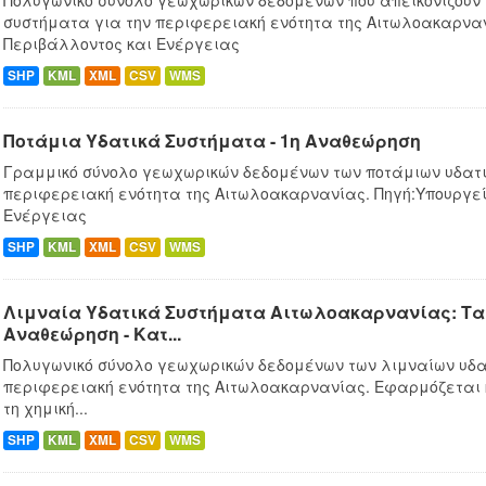
Πολυγωνικό σύνολο γεωχωρικών δεδομένων που απεικονίζουν
συστήματα για την περιφερειακή ενότητα της Αιτωλοακαρναν
Περιβάλλοντος και Ενέργειας
SHP
KML
XML
CSV
WMS
Ποτάμια Υδατικά Συστήματα - 1η Αναθεώρηση
Γραμμικό σύνολο γεωχωρικών δεδομένων των ποτάμιων υδατι
περιφερειακή ενότητα της Αιτωλοακαρνανίας. Πηγή:Υπουργεί
Ενέργειας
SHP
KML
XML
CSV
WMS
Λιμναία Υδατικά Συστήματα Αιτωλοακαρνανίας: Ταμ
Αναθεώρηση - Κατ...
Πολυγωνικό σύνολο γεωχωρικών δεδομένων των λιμναίων υδα
περιφερειακή ενότητα της Αιτωλοακαρνανίας. Εφαρμόζεται
τη χημική...
SHP
KML
XML
CSV
WMS