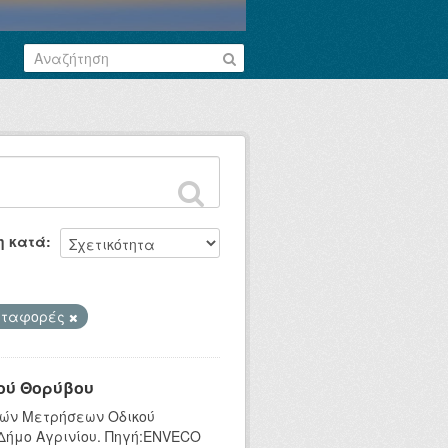
η κατά
ταφορές
ού Θορύβου
κών Μετρήσεων Οδικού
 Δήμο Αγρινίου. Πηγή:ENVECO