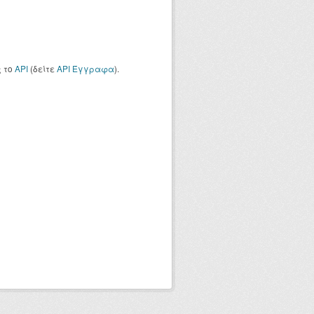
ς το
API
(δείτε
API Έγγραφα
).