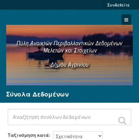
Συνδεθείτε
Σύνολα Δεδομένων
Σύνολα Δεδομένων
Φορείς
Ομάδες
Σχετικά
Ταξινόμηση κατά