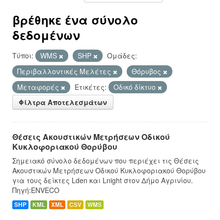
βρέθηκε ένα σύνολο
δεδομένων
Τύποι:
WMS
SHP
Ομάδες:
Περιβαλλοντικές Μελέτες
Θόρυβος
Μεταφορές
Ετικέτες:
Οδικό δίκτυο
Φίλτρα Αποτελεσμάτων
Θέσεις Ακουστικών Μετρήσεων Οδικού
Κυκλοφοριακού Θορύβου
Σημειακό σύνολο δεδομένων που περιέχει τις Θέσεις
Ακουστικών Μετρήσεων Οδικού Κυκλοφοριακού Θορύβου
για τους δείκτες Lden και Lnight στον Δήμο Αγρινίου.
Πηγή:ENVECO
SHP
KML
XML
CSV
WMS