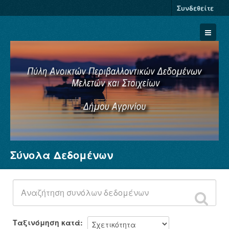
Συνδεθείτε
Σύνολα Δεδομένων
Σύνολα Δεδομένων
Φορείς
Ομάδες
Σχετικά
Ταξινόμηση κατά