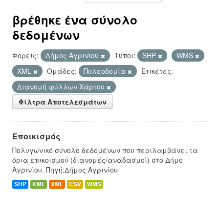
βρέθηκε ένα σύνολο
δεδομένων
Φορείς:
Δήμος Αγρινίου
Τύποι:
SHP
WMS
XML
Ομάδες:
Πολεοδομία
Ετικέτες:
Διανομή φύλλων Χάρτου
Φίλτρα Αποτελεσμάτων
Εποικισμός
Πολυγωνικό σύνολο δεδομένων που περιλαμβάνει τα
όρια επικοισμού (διανομές/αναδασμοί) στο Δήμο
Αγρινίου. Πηγή:Δήμος Αγρινίου
SHP
KML
XML
CSV
WMS