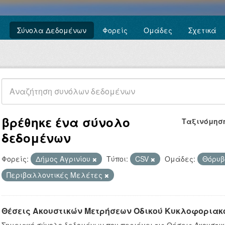
Σύνολα Δεδομένων
Φορείς
Ομάδες
Σχετικά
βρέθηκε ένα σύνολο
Ταξινόμησ
δεδομένων
Φορείς:
Δήμος Αγρινίου
Τύποι:
CSV
Ομάδες:
Θόρυ
Περιβαλλοντικές Μελέτες
Θέσεις Ακουστικών Μετρήσεων Οδικού Κυκλοφοριακ