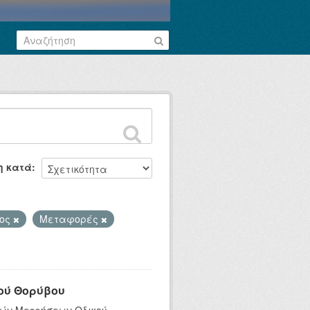
η κατά
βος
Μεταφορές
ού Θορύβου