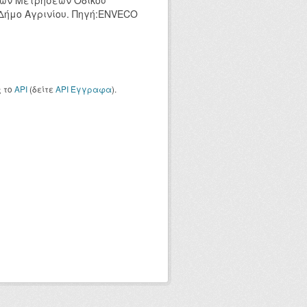
κών Μετρήσεων Οδικού
 Δήμο Αγρινίου. Πηγή:ENVECO
ς το
API
(δείτε
API Έγγραφα
).