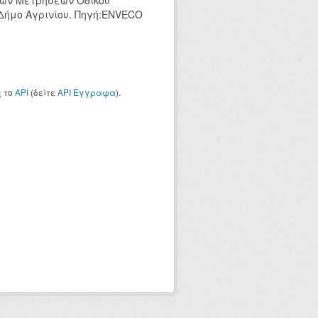
κών Μετρήσεων Οδικού
 Δήμο Αγρινίου. Πηγή:ENVECO
ς το
API
(δείτε
API Έγγραφα
).