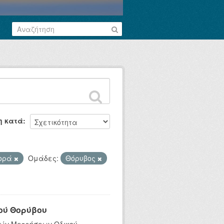
η κατά
φορά
Ομάδες:
Θόρυβος
ού Θορύβου