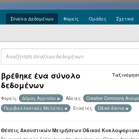
Σύνολα Δεδομένων
Φορείς
Ομάδες
Σχετικά
βρέθηκε ένα σύνολο
Ταξινόμησ
δεδομένων
Φορείς:
Δήμος Αγρινίου
Άδειες:
Creative Commons Ανα
Περιβαλλοντικές Μελέτες
Ετικέτες:
Οδικό δίκτυο
Θέσεις Ακουστικών Μετρήσεων Οδικού Κυκλοφοριακ