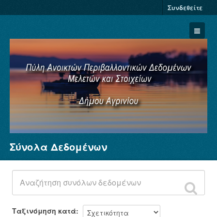
Συνδεθείτε
Σύνολα Δεδομένων
Σύνολα Δεδομένων
Φορείς
Ομάδες
Σχετικά
Ταξινόμηση κατά