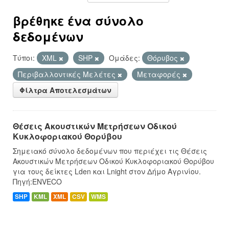
βρέθηκε ένα σύνολο
δεδομένων
Τύποι:
XML
SHP
Ομάδες:
Θόρυβος
Περιβαλλοντικές Μελέτες
Μεταφορές
Φίλτρα Αποτελεσμάτων
Θέσεις Ακουστικών Μετρήσεων Οδικού
Κυκλοφοριακού Θορύβου
Σημειακό σύνολο δεδομένων που περιέχει τις Θέσεις
Ακουστικών Μετρήσεων Οδικού Κυκλοφοριακού Θορύβου
για τους δείκτες Lden και Lnight στον Δήμο Αγρινίου.
Πηγή:ENVECO
SHP
KML
XML
CSV
WMS