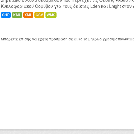
Σημειακό σύνολο δεδομένων που περιέχει τις Θέσεις Ακουστι
Κυκλοφοριακού Θορύβου για τους δείκτες Lden και Lnight στον
SHP
KML
XML
CSV
WMS
Μπορείτε επίσης να έχετε πρόσβαση σε αυτό το μητρώο χρησιμοποιώντα