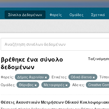
Σύνολα Δεδομένων
Φορείς
Ομάδες
Σχετικά
βρέθηκε ένα σύνολο
Ταξινόμησ
δεδομένων
Φορείς:
Δήμος Αγρινίου
Ετικέτες:
Οδικό δίκτυο
Τύποι
Ομάδες:
Θόρυβος
Μεταφορές
Άδειες:
Creative C
Θέσεις Ακουστικών Μετρήσεων Οδικού Κυκλοφοριακ