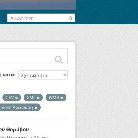
η κατά
:
CSV
XML
WMS
ommons Αναφορά
ού Θορύβου