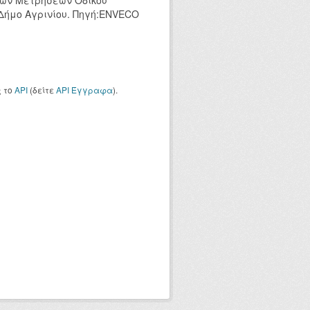
κών Μετρήσεων Οδικού
 Δήμο Αγρινίου. Πηγή:ENVECO
ς το
API
(δείτε
API Έγγραφα
).