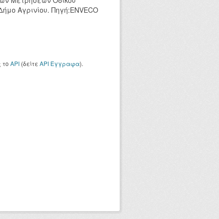
κών Μετρήσεων Οδικού
 Δήμο Αγρινίου. Πηγή:ENVECO
ς το
API
(δείτε
API Έγγραφα
).