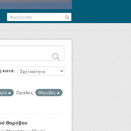
η κατά
φορά
Ομάδες:
Θόρυβος
ού Θορύβου