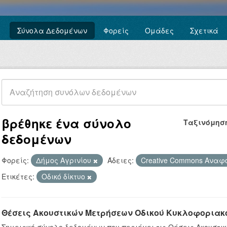
Σύνολα Δεδομένων
Φορείς
Ομάδες
Σχετικά
βρέθηκε ένα σύνολο
Ταξινόμησ
δεδομένων
Φορείς:
Δήμος Αγρινίου
Άδειες:
Creative Commons Ανα
Ετικέτες:
Οδικό δίκτυο
Θέσεις Ακουστικών Μετρήσεων Οδικού Κυκλοφοριακ