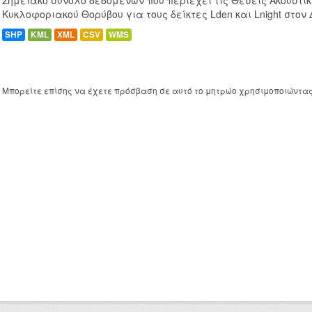
Σημειακό σύνολο δεδομένων που περιέχει τις Θέσεις Ακουστι
Κυκλοφοριακού Θορύβου για τους δείκτες Lden και Lnight στον
SHP
KML
XML
CSV
WMS
Μπορείτε επίσης να έχετε πρόσβαση σε αυτό το μητρώο χρησιμοποιώντα