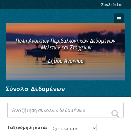
Συνδεθείτε
Σύνολα Δεδομένων
Σύνολα Δεδομένων
Φορείς
Ομάδες
Σχετικά
Ταξινόμηση κατά