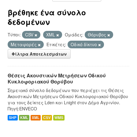
βρέθηκε ένα σύνολο
δεδομένων
Τύποι:
CSV
XML
Ομάδες:
Θόρυβος
Μεταφορές
Ετικέτες:
Οδικό δίκτυο
Φίλτρα Αποτελεσμάτων
Θέσεις Ακουστικών Μετρήσεων Οδικού
Κυκλοφοριακού Θορύβου
Σημειακό σύνολο δεδομένων που περιέχει τις Θέσεις
Ακουστικών Μετρήσεων Οδικού Κυκλοφοριακού Θορύβου
για τους δείκτες Lden και Lnight στον Δήμο Αγρινίου.
Πηγή:ENVECO
SHP
KML
XML
CSV
WMS