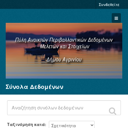
Συνδεθείτε
Σύνολα Δεδομένων
Σύνολα Δεδομένων
Φορείς
Ομάδες
Σχετικά
Ταξινόμηση κατά