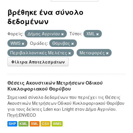
βρέθηκε ένα σύνολο
δεδομένων
Φορείς:
Δήμος Αγρινίου
Τύποι:
XML
WMS
Ομάδες:
Θόρυβος
Περιβαλλοντικές Μελέτες
Μεταφορές
Φίλτρα Αποτελεσμάτων
Θέσεις Ακουστικών Μετρήσεων Οδικού
Κυκλοφοριακού Θορύβου
Σημειακό σύνολο δεδομένων που περιέχει τις Θέσεις
Ακουστικών Μετρήσεων Οδικού Κυκλοφοριακού Θορύβου
για τους δείκτες Lden και Lnight στον Δήμο Αγρινίου.
Πηγή:ENVECO
SHP
KML
XML
CSV
WMS