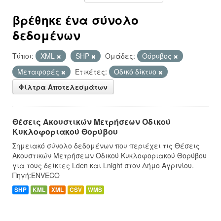
βρέθηκε ένα σύνολο
δεδομένων
Τύποι:
XML
SHP
Ομάδες:
Θόρυβος
Μεταφορές
Ετικέτες:
Οδικό δίκτυο
Φίλτρα Αποτελεσμάτων
Θέσεις Ακουστικών Μετρήσεων Οδικού
Κυκλοφοριακού Θορύβου
Σημειακό σύνολο δεδομένων που περιέχει τις Θέσεις
Ακουστικών Μετρήσεων Οδικού Κυκλοφοριακού Θορύβου
για τους δείκτες Lden και Lnight στον Δήμο Αγρινίου.
Πηγή:ENVECO
SHP
KML
XML
CSV
WMS