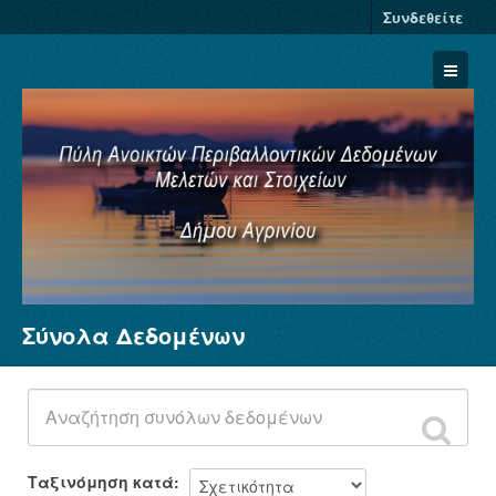
Συνδεθείτε
Σύνολα Δεδομένων
Σύνολα Δεδομένων
Φορείς
Ομάδες
Σχετικά
Ταξινόμηση κατά