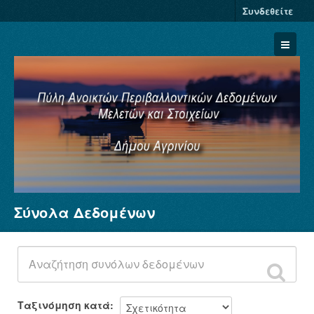
Συνδεθείτε
Σύνολα Δεδομένων
Σύνολα Δεδομένων
Φορείς
Ομάδες
Σχετικά
Ταξινόμηση κατά