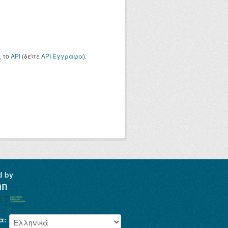
ς το
API
(δείτε
API Έγγραφα
).
d by
α