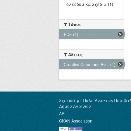
Πολεοδομικά Σχέδια (1)
Τύποι
PDF (1)
Άδειες
Creative Commons Αν... (1)
Σχετικά με Πύλη Ανοικτών Περιβα
Δήμου Αγρινίου
API
CKAN Association