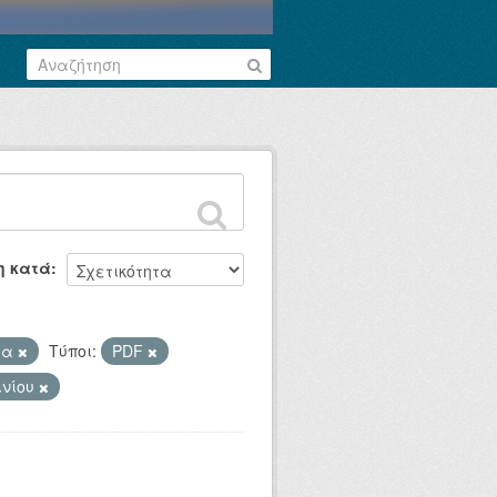
η κατά
ία
Τύποι:
PDF
ινίου