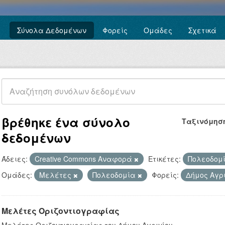
Σύνολα Δεδομένων
Φορείς
Ομάδες
Σχετικά
βρέθηκε ένα σύνολο
Ταξινόμησ
δεδομένων
Άδειες:
Creative Commons Αναφορά
Ετικέτες:
Πολεοδομ
Ομάδες:
Μελέτες
Πολεοδομία
Φορείς:
Δήμος Αγρ
Μελέτες Οριζοντιογραφίας