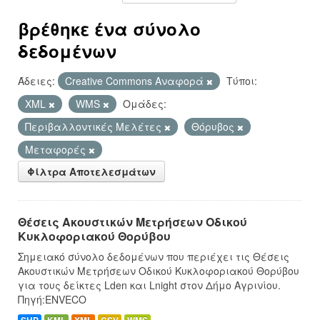
βρέθηκε ένα σύνολο
δεδομένων
Άδειες:
Creative Commons Αναφορά
Τύποι:
XML
WMS
Ομάδες:
Περιβαλλοντικές Μελέτες
Θόρυβος
Μεταφορές
Φίλτρα Αποτελεσμάτων
Θέσεις Ακουστικών Μετρήσεων Οδικού
Κυκλοφοριακού Θορύβου
Σημειακό σύνολο δεδομένων που περιέχει τις Θέσεις
Ακουστικών Μετρήσεων Οδικού Κυκλοφοριακού Θορύβου
για τους δείκτες Lden και Lnight στον Δήμο Αγρινίου.
Πηγή:ENVECO