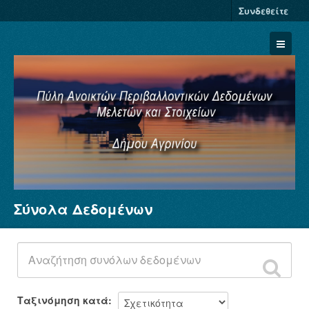
Συνδεθείτε
Σύνολα Δεδομένων
Σύνολα Δεδομένων
Φορείς
Ομάδες
Σχετικά
Ταξινόμηση κατά