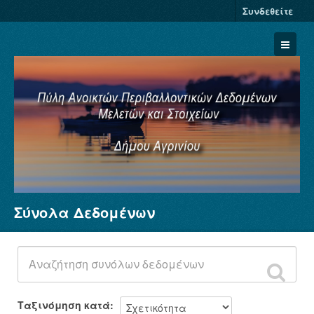
Συνδεθείτε
Σύνολα Δεδομένων
Σύνολα Δεδομένων
Φορείς
Ομάδες
Σχετικά
Ταξινόμηση κατά