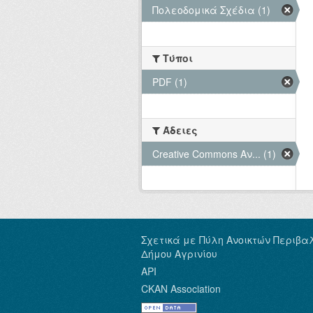
Πολεοδομικά Σχέδια (1)
Τύποι
PDF (1)
Άδειες
Creative Commons Αν... (1)
Σχετικά με Πύλη Ανοικτών Περιβα
Δήμου Αγρινίου
API
CKAN Association