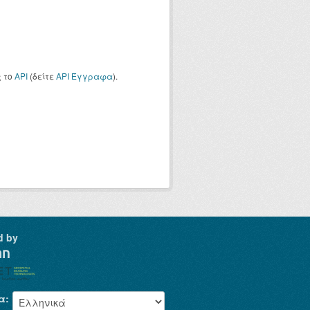
ς το
API
(δείτε
API Έγγραφα
).
d by
α