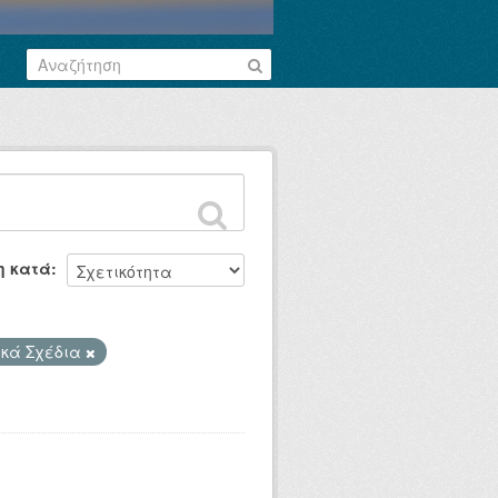
η κατά
ικά Σχέδια