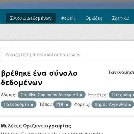
Σύνολα Δεδομένων
Φορείς
Ομάδες
Σχετικά
βρέθηκε ένα σύνολο
Ταξινόμησ
δεδομένων
Άδειες:
Creative Commons Αναφορά
Ετικέτες:
Πολεοδομ
Πολεοδομία
Τύποι:
PDF
Φορείς:
Δήμος Αγρινίου
Μελέτες Οριζοντιογραφίας