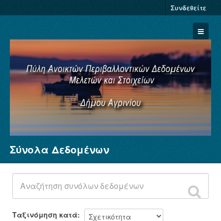
Συνδεθείτε
Σύνολα Δεδομένων
Σύνολα Δεδομένων
Φορείς
Ομάδες
Σχετικά
Ταξινόμηση κατά