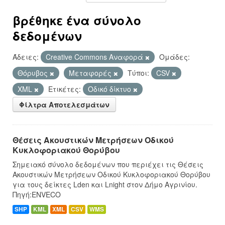
βρέθηκε ένα σύνολο
δεδομένων
Άδειες:
Creative Commons Αναφορά
Ομάδες:
Θόρυβος
Μεταφορές
Τύποι:
CSV
XML
Ετικέτες:
Οδικό δίκτυο
Φίλτρα Αποτελεσμάτων
Θέσεις Ακουστικών Μετρήσεων Οδικού
Κυκλοφοριακού Θορύβου
Σημειακό σύνολο δεδομένων που περιέχει τις Θέσεις
Ακουστικών Μετρήσεων Οδικού Κυκλοφοριακού Θορύβου
για τους δείκτες Lden και Lnight στον Δήμο Αγρινίου.
Πηγή:ENVECO
SHP
KML
XML
CSV
WMS