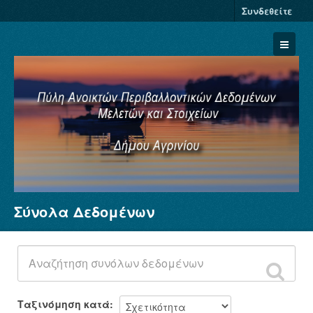
Συνδεθείτε
Σύνολα Δεδομένων
Σύνολα Δεδομένων
Φορείς
Ομάδες
Σχετικά
Ταξινόμηση κατά