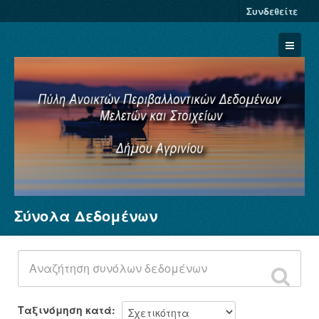
Συνδεθείτε
Σύνολα Δεδομένων
Σύνολα Δεδομένων
Φορείς
Ομάδες
Σχετικά
Ταξινόμηση κατά