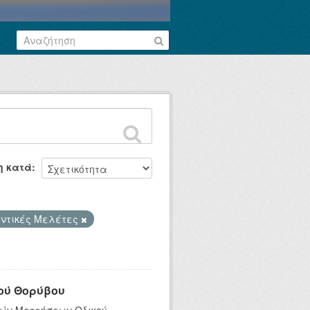
η κατά
ντικές Μελέτες
ού Θορύβου