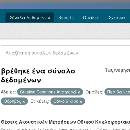
Σύνολα Δεδομένων
Φορείς
Ομάδες
Σχετικά
βρέθηκε ένα σύνολο
Ταξινόμησ
δεδομένων
Άδειες:
Creative Commons Αναφορά
Ομάδες:
Περιβαλλο
Θόρυβος
Ετικέτες:
Οδικό δίκτυο
Θέσεις Ακουστικών Μετρήσεων Οδικού Κυκλοφοριακ