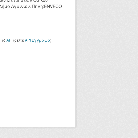
κών Μετρήσεων Οδικού
 Δήμο Αγρινίου. Πηγή:ENVECO
ς το
API
(δείτε
API Έγγραφα
).