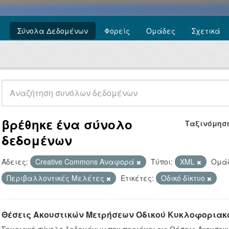
Σύνολα Δεδομένων
Φορείς
Ομάδες
Σχετικά
βρέθηκε ένα σύνολο
Ταξινόμησ
δεδομένων
Άδειες:
Creative Commons Αναφορά
Τύποι:
XML
Ομάδ
Περιβαλλοντικές Μελέτες
Ετικέτες:
Οδικό δίκτυο
Θέσεις Ακουστικών Μετρήσεων Οδικού Κυκλοφοριακ