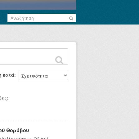
η κατά
ες:
ού Θορύβου