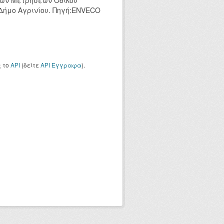
κών Μετρήσεων Οδικού
 Δήμο Αγρινίου. Πηγή:ENVECO
ς το
API
(δείτε
API Έγγραφα
).