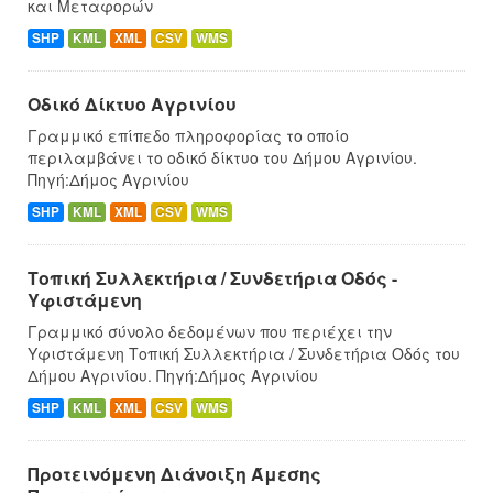
και Μεταφορών
SHP
KML
XML
CSV
WMS
Οδικό Δίκτυο Αγρινίου
Γραμμικό επίπεδο πληροφορίας το οποίο
περιλαμβάνει το οδικό δίκτυο του Δήμου Αγρινίου.
Πηγή:Δήμος Αγρινίου
SHP
KML
XML
CSV
WMS
Τοπική Συλλεκτήρια / Συνδετήρια Οδός -
Υφιστάμενη
Γραμμικό σύνολο δεδομένων που περιέχει την
Υφιστάμενη Τοπική Συλλεκτήρια / Συνδετήρια Οδός του
Δήμου Αγρινίου. Πηγή:Δήμος Αγρινίου
SHP
KML
XML
CSV
WMS
Προτεινόμενη Διάνοιξη Άμεσης