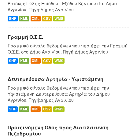
Βασικές Πύλες Εισόδου - Εξόδου Κέντρου στο Δήμο
Αγρινίου. Πηγή:Δήμος Αγρινίου
SHP
KML
XML
CSV
WMS
Γραμμή Ο.Σ.Ε.
Γραμμικό σύνολο δεδομένων που περιέχει την Γραμμή
Ο.Σ.Ε. στο Δήμο Αγρινίου. Πηγή:Δήμος Αγρινίου
SHP
KML
XML
CSV
WMS
Δευτερεύουσα Αρτηρία - Υφιστάμενη
Γραμμικό σύνολο δεδομένων που περιέχει την
Υφιστάμενη Δευτερεύουσα Αρτηρία του Δήμου
Αγρινίου. Πηγή:Δήμος Αγρινίου
SHP
KML
XML
CSV
WMS
Προτεινόμενη Οδός προς Διαπλάτυνση
Πεζοδρομίου