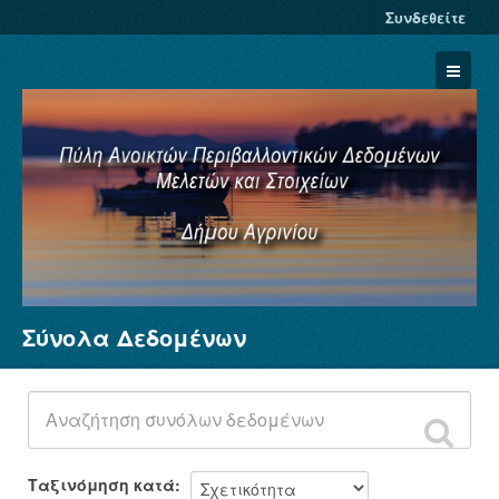
Συνδεθείτε
Σύνολα Δεδομένων
Σύνολα Δεδομένων
Φορείς
Ομάδες
Σχετικά
Ταξινόμηση κατά