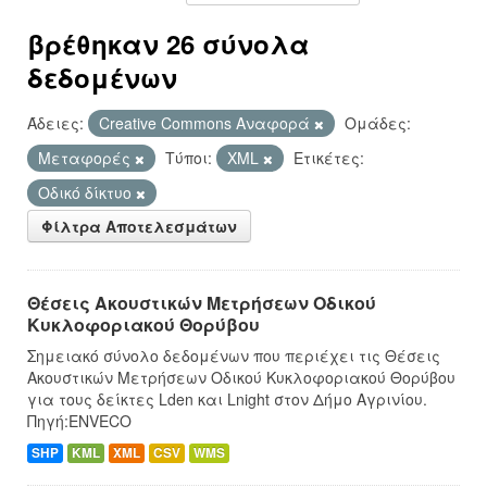
βρέθηκαν 26 σύνολα
δεδομένων
Άδειες:
Creative Commons Αναφορά
Ομάδες:
Μεταφορές
Τύποι:
XML
Ετικέτες:
Οδικό δίκτυο
Φίλτρα Αποτελεσμάτων
Θέσεις Ακουστικών Μετρήσεων Οδικού
Κυκλοφοριακού Θορύβου
Σημειακό σύνολο δεδομένων που περιέχει τις Θέσεις
Ακουστικών Μετρήσεων Οδικού Κυκλοφοριακού Θορύβου
για τους δείκτες Lden και Lnight στον Δήμο Αγρινίου.
Πηγή:ENVECO
SHP
KML
XML
CSV
WMS