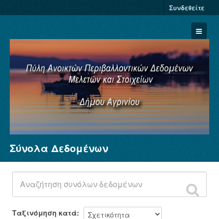
Συνδεθείτε
Σύνολα Δεδομένων
Σύνολα Δεδομένων
Φορείς
Ομάδες
Σχετικά
Ταξινόμηση κατά