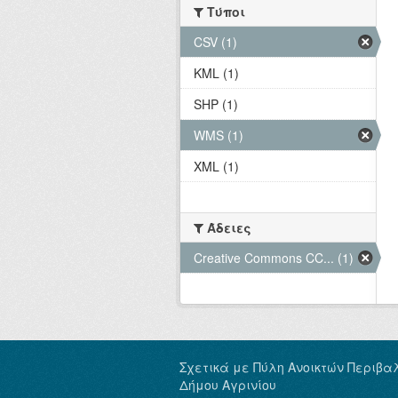
Τύποι
CSV (1)
KML (1)
SHP (1)
WMS (1)
XML (1)
Άδειες
Creative Commons CC... (1)
Σχετικά με Πύλη Ανοικτών Περιβα
Δήμου Αγρινίου