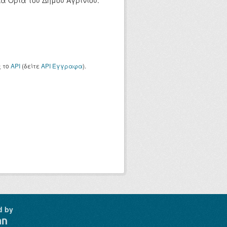
ά Όρια του Δήμου Αγρινίου.
ς το
API
(δείτε
API Έγγραφα
).
d by