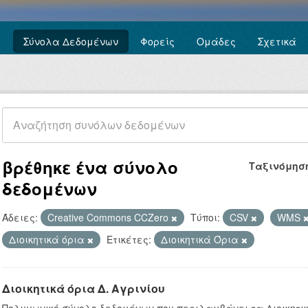
Σύνολα Δεδομένων
Φορείς
Ομάδες
Σχετικά
βρέθηκε ένα σύνολο
Ταξινόμησ
δεδομένων
Άδειες:
Creative Commons CCZero
Τύποι:
CSV
WMS
Διοικητικά όρια
Ετικέτες:
Διοικητικά Όρια
Διοικητικά όρια Δ. Αγρινίου