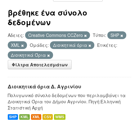
βρέθηκε ένα σύνολο
δεδομένων
Άδειες:
Creative Commons CCZero
Τύποι:
SHP
XML
Ομάδες:
Διοικητικά όρια
Ετικέτες:
Διοικητικά Όρια
Φίλτρα Αποτελεσμάτων
Διοικητικά όρια Δ. Αγρινίου
Πολυγωνικό σύνολο δεδομένων που περιλαμβάνει τα
Διοικητικά Όρια του Δήμου Αγρινίου. Πηγή:Ελληνική
Στατιστική Αρχή
SHP
KML
XML
CSV
WMS