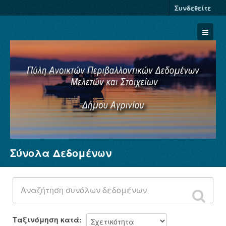
Συνδεθείτε
Σύνολα Δεδομένων
Σύνολα Δεδομένων
Φορείς
Ομάδες
Σχετικά
Ταξινόμηση κατά