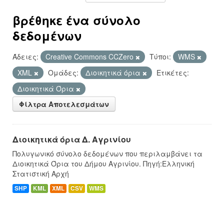
βρέθηκε ένα σύνολο
δεδομένων
Άδειες:
Creative Commons CCZero
Τύποι:
WMS
XML
Ομάδες:
Διοικητικά όρια
Ετικέτες:
Διοικητικά Όρια
Φίλτρα Αποτελεσμάτων
Διοικητικά όρια Δ. Αγρινίου
Πολυγωνικό σύνολο δεδομένων που περιλαμβάνει τα
Διοικητικά Όρια του Δήμου Αγρινίου. Πηγή:Ελληνική
Στατιστική Αρχή
SHP
KML
XML
CSV
WMS