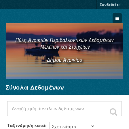
Συνδεθείτε
Σύνολα Δεδομένων
Σύνολα Δεδομένων
Φορείς
Ομάδες
Σχετικά
Ταξινόμηση κατά