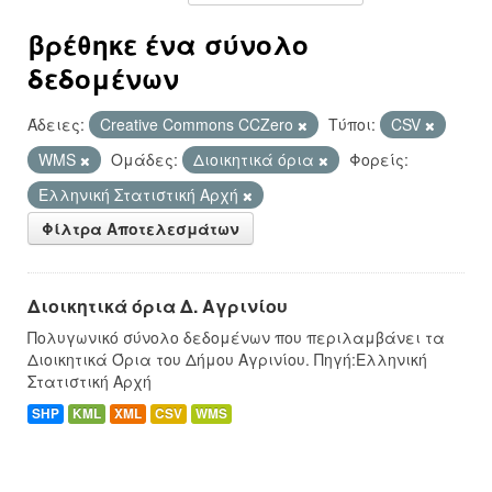
βρέθηκε ένα σύνολο
δεδομένων
Άδειες:
Creative Commons CCZero
Τύποι:
CSV
WMS
Ομάδες:
Διοικητικά όρια
Φορείς:
Ελληνική Στατιστική Αρχή
Φίλτρα Αποτελεσμάτων
Διοικητικά όρια Δ. Αγρινίου
Πολυγωνικό σύνολο δεδομένων που περιλαμβάνει τα
Διοικητικά Όρια του Δήμου Αγρινίου. Πηγή:Ελληνική
Στατιστική Αρχή
SHP
KML
XML
CSV
WMS