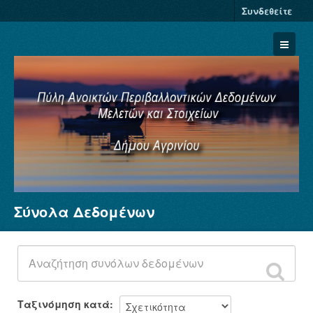
Συνδεθείτε
Σύνολα Δεδομένων
Σύνολα Δεδομένων
Φορείς
Ομάδες
Σχετικά
Ταξινόμηση κατά