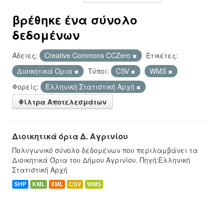
βρέθηκε ένα σύνολο
δεδομένων
Άδειες:
Creative Commons CCZero
Ετικέτες:
Διοικητικά Όρια
Τύποι:
CSV
WMS
Φορείς:
Ελληνική Στατιστική Αρχή
Φίλτρα Αποτελεσμάτων
Διοικητικά όρια Δ. Αγρινίου
Πολυγωνικό σύνολο δεδομένων που περιλαμβάνει τα
Διοικητικά Όρια του Δήμου Αγρινίου. Πηγή:Ελληνική
Στατιστική Αρχή
SHP
KML
XML
CSV
WMS