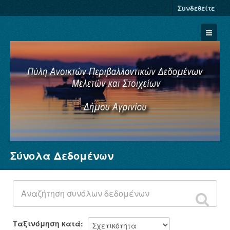
Συνδεθείτε
Σύνολα Δεδομένων
Σύνολα Δεδομένων
Φορείς
Ομάδες
Σχετικά
Ταξινόμηση κατά