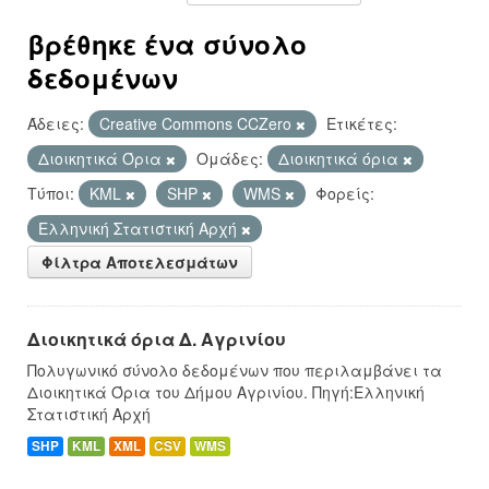
βρέθηκε ένα σύνολο
δεδομένων
Άδειες:
Creative Commons CCZero
Ετικέτες:
Διοικητικά Όρια
Ομάδες:
Διοικητικά όρια
Τύποι:
KML
SHP
WMS
Φορείς:
Ελληνική Στατιστική Αρχή
Φίλτρα Αποτελεσμάτων
Διοικητικά όρια Δ. Αγρινίου
Πολυγωνικό σύνολο δεδομένων που περιλαμβάνει τα
Διοικητικά Όρια του Δήμου Αγρινίου. Πηγή:Ελληνική
Στατιστική Αρχή
SHP
KML
XML
CSV
WMS