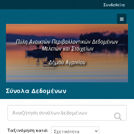
Συνδεθείτε
Σύνολα Δεδομένων
Σύνολα Δεδομένων
Φορείς
Ομάδες
Σχετικά
Ταξινόμηση κατά