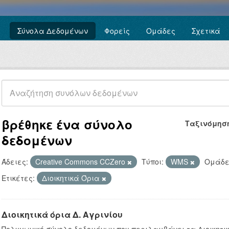
Σύνολα Δεδομένων
Φορείς
Ομάδες
Σχετικά
βρέθηκε ένα σύνολο
Ταξινόμησ
δεδομένων
Άδειες:
Creative Commons CCZero
Τύποι:
WMS
Ομάδε
Ετικέτες:
Διοικητικά Όρια
Διοικητικά όρια Δ. Αγρινίου