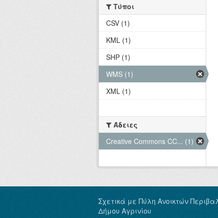
Τύποι
CSV (1)
KML (1)
SHP (1)
WMS (1)
XML (1)
Άδειες
Creative Commons CC... (1)
Σχετικά με Πύλη Ανοικτών Περιβα
Δήμου Αγρινίου