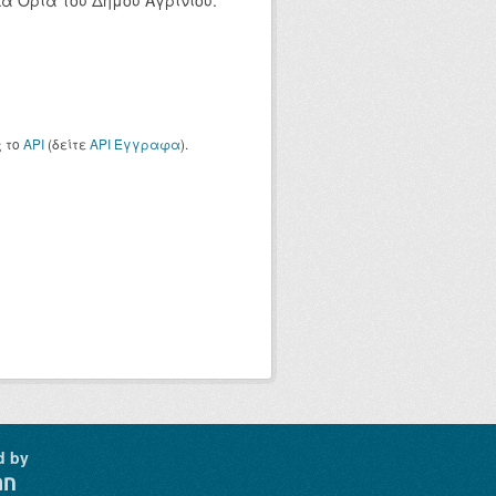
ά Όρια του Δήμου Αγρινίου.
ς το
API
(δείτε
API Έγγραφα
).
d by