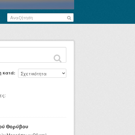
η κατά
ες:
ού Θορύβου