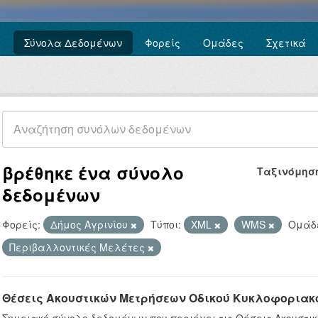
Σύνολα Δεδομένων
Φορείς
Ομάδες
Σχετικά
βρέθηκε ένα σύνολο
Ταξινόμησ
δεδομένων
Φορείς:
Δήμος Αγρινίου
Τύποι:
XML
WMS
Ομάδ
Περιβαλλοντικές Μελέτες
Θέσεις Ακουστικών Μετρήσεων Οδικού Κυκλοφοριακ