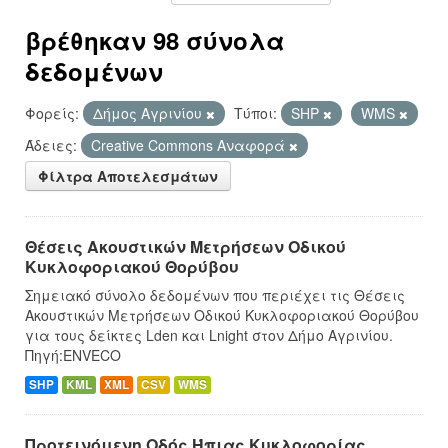
βρέθηκαν 98 σύνολα
δεδομένων
Φορείς:
Δήμος Αγρινίου
Τύποι:
SHP
WMS
Άδειες:
Creative Commons Αναφορά
Φίλτρα Αποτελεσμάτων
Θέσεις Ακουστικών Μετρήσεων Οδικού
Κυκλοφοριακού Θορύβου
Σημειακό σύνολο δεδομένων που περιέχει τις Θέσεις
Ακουστικών Μετρήσεων Οδικού Κυκλοφοριακού Θορύβου
για τους δείκτες Lden και Lnight στον Δήμο Αγρινίου.
Πηγή:ENVECO
SHP
KML
XML
CSV
WMS
Προτεινόμενη Οδός Ήπιας Κυκλοφορίας