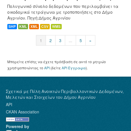
Πολυγωνικό σύνολο δεδομένων που περιλαμβάνει τα
οικοδομικά τετράγωνα με τροποποιήσεις στο Δήμο
Αγρινίου. Πηγή:Δήμος Αγρινίου
SHP
KML
XML
CSV
WMS
1
2
3
...
5
»
Μπορείτε επίσης να έχετε πρόσβαση σε αυτό το μητρώο
χρησιμοποιώντας το
API
(δείτε
API Έγγραφα
).
Σχετικά με Πύλη Ανοικτών Περιβαλλοντικών Δεδομένων,
Μελετών και Στοιχείων του Δήμου Αγρινίου
API
CKAN Association
Powered by