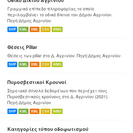
Οδικό Δίκτυο Αγρινίου
Γραμμικό επίπεδο πληροφορίας το οποίο
περιλαμβάνει το οδικό δίκτυο του Δήμου Αγρινίου.
Πηγή:Δήμος Αγρινίου
SHP
KML
XML
CSV
WMS
Θέσεις Pillar
Θέσεις των pillar στο Δ. Αγρινίου. Πηγή:Δήμος Αγρινίου
SHP
KML
XML
CSV
WMS
Πυροσβεστικοί Κρουνοί
Σημειακό σύνολο δεδομένων που περιέχει τους
Πυροσβεστικούς κρούνους στο Δ. Αγρινίου (2021).
Πηγή:Δήμος Αγρινίου
SHP
KML
XML
CSV
WMS
Κατηγορίες τύπου οδοφωτισμού