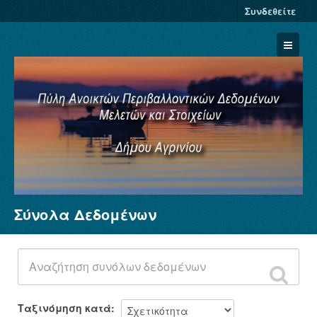
Συνδεθείτε
Σύνολα Δεδομένων
Σύνολα Δεδομένων
Φορείς
Ομάδες
Σχετικά
Ταξινόμηση κατά