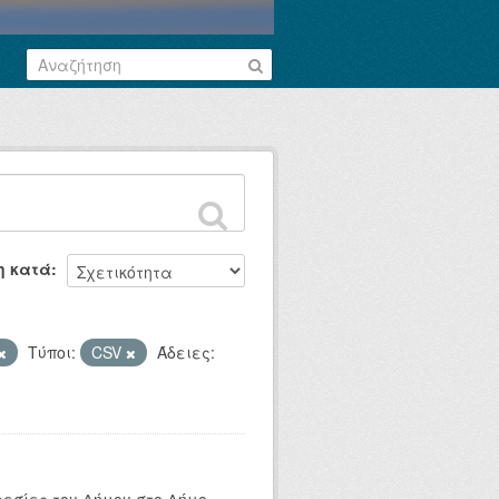
η κατά
Τύποι:
CSV
Άδειες: