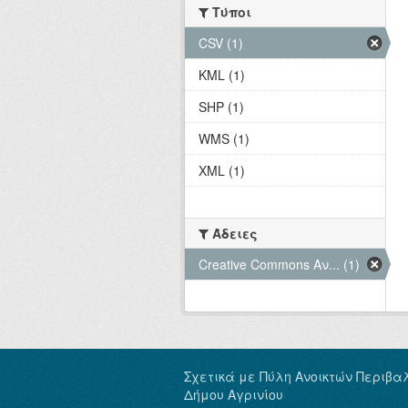
Τύποι
CSV (1)
KML (1)
SHP (1)
WMS (1)
XML (1)
Άδειες
Creative Commons Αν... (1)
Σχετικά με Πύλη Ανοικτών Περιβα
Δήμου Αγρινίου