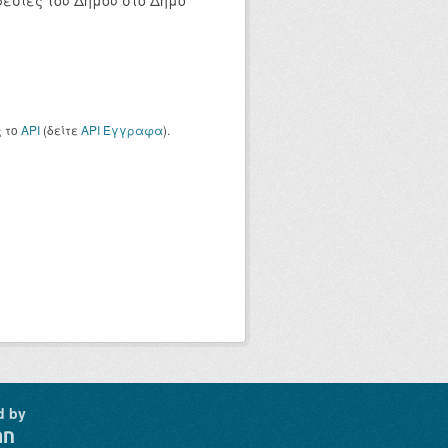
ρεσίες του Δήμου στο Δήμο
ς το
API
(δείτε
API Έγγραφα
).
d by