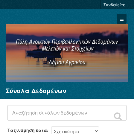
Συνδεθείτε
Σύνολα Δεδομένων
Σύνολα Δεδομένων
Φορείς
Ομάδες
Σχετικά
Ταξινόμηση κατά