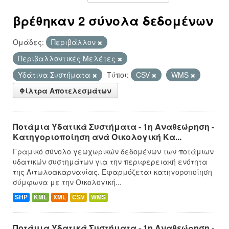
βρέθηκαν 2 σύνολα δεδομένων
Ομάδες:
Περιβάλλον
Περιβαλλοντικές Μελέτες
Υδάτινα Συστήματα
Τύποι:
CSV
WMS
Φίλτρα Αποτελεσμάτων
Ποτάμια Υδατικά Συστήματα - 1η Αναθεώρηση -
Κατηγοριοποίηση ανά Οικολογική Κα...
Γραμικό σύνολο γεωχωρικών δεδομένων των ποτάμιων
υδατικών συστημάτων για την περιφερειακή ενότητα
της Αιτωλοακαρνανίας. Εφαρμόζεται κατηγοροποίηση
σύμφωνα με την Οικολογική...
SHP
KML
XML
CSV
WMS
Ποτάμια Υδατικά Συστήματα - 1η Αναθεώρηση -