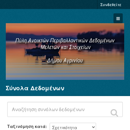
Συνδεθείτε
Σύνολα Δεδομένων
Σύνολα Δεδομένων
Φορείς
Ομάδες
Σχετικά
Ταξινόμηση κατά