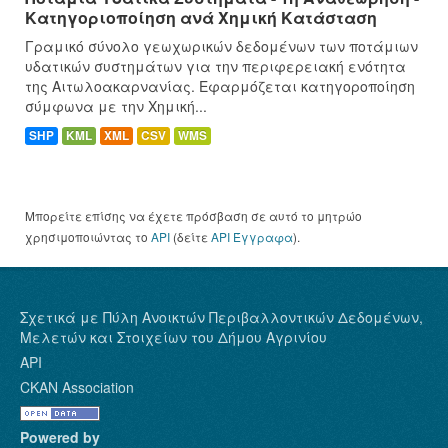
Κατηγοριοποίηση ανά Χημική Κατάσταση
Γραμικό σύνολο γεωχωρικών δεδομένων των ποτάμιων
υδατικών συστημάτων για την περιφερειακή ενότητα
της Αιτωλοακαρνανίας. Εφαρμόζεται κατηγοροποίηση
σύμφωνα με την Χημική...
SHP
KML
XML
CSV
WMS
Μπορείτε επίσης να έχετε πρόσβαση σε αυτό το μητρώο
χρησιμοποιώντας το
API
(δείτε
API Έγγραφα
).
Σχετικά με Πύλη Ανοικτών Περιβαλλοντικών Δεδομένων,
Μελετών και Στοιχείων του Δήμου Αγρινίου
API
CKAN Association
Powered by