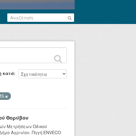
η κατά
MS
ού Θορύβου
κών Μετρήσεων Οδικού
 Δήμο Αγρινίου. Πηγή:ENVECO