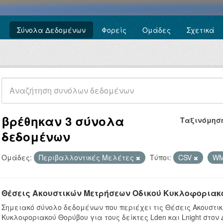
Σύνολα Δεδομένων
Φορείς
Ομάδες
Σχετικά
βρέθηκαν 3 σύνολα
Ταξινόμησ
δεδομένων
Ομάδες:
Περιβαλλοντικές Μελέτες
Τύποι:
CSV
W
Θέσεις Ακουστικών Μετρήσεων Οδικού Κυκλοφοριακ
Σημειακό σύνολο δεδομένων που περιέχει τις Θέσεις Ακουστι
Κυκλοφοριακού Θορύβου για τους δείκτες Lden και Lnight στον