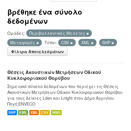
βρέθηκε ένα σύνολο
δεδομένων
Ομάδες:
Περιβαλλοντικές Μελέτες
Μεταφορές
Τύποι:
CSV
XML
SHP
Φίλτρα Αποτελεσμάτων
Θέσεις Ακουστικών Μετρήσεων Οδικού
Κυκλοφοριακού Θορύβου
Σημειακό σύνολο δεδομένων που περιέχει τις Θέσεις
Ακουστικών Μετρήσεων Οδικού Κυκλοφοριακού Θορύβου
για τους δείκτες Lden και Lnight στον Δήμο Αγρινίου.
Πηγή:ENVECO
SHP
KML
XML
CSV
WMS