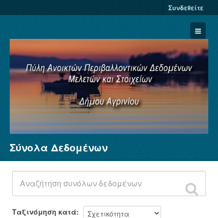
Συνδεθείτε
Σύνολα Δεδομένων
Σύνολα Δεδομένων
Φορείς
Ομάδες
Σχετικά
Ταξινόμηση κατά