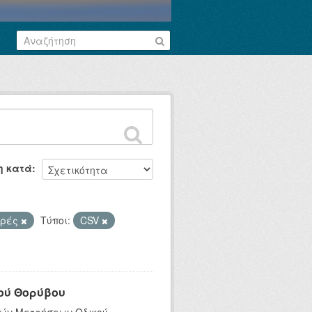
η κατά
ορές
Τύποι:
CSV
ού Θορύβου