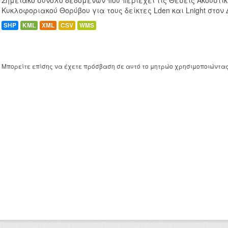
Σημειακό σύνολο δεδομένων που περιέχει τις Θέσεις Ακουστι
Κυκλοφοριακού Θορύβου για τους δείκτες Lden και Lnight στον
SHP
KML
XML
CSV
WMS
Μπορείτε επίσης να έχετε πρόσβαση σε αυτό το μητρώο χρησιμοποιώντα