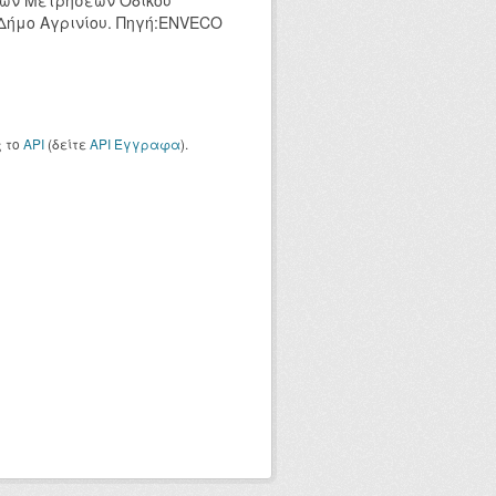
κών Μετρήσεων Οδικού
 Δήμο Αγρινίου. Πηγή:ENVECO
ς το
API
(δείτε
API Έγγραφα
).