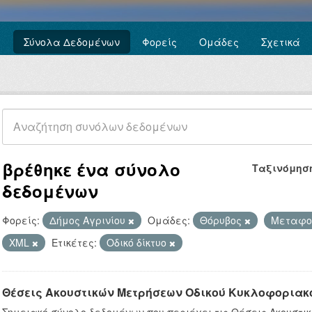
Σύνολα Δεδομένων
Φορείς
Ομάδες
Σχετικά
βρέθηκε ένα σύνολο
Ταξινόμησ
δεδομένων
Φορείς:
Δήμος Αγρινίου
Ομάδες:
Θόρυβος
Μεταφ
XML
Ετικέτες:
Οδικό δίκτυο
Θέσεις Ακουστικών Μετρήσεων Οδικού Κυκλοφοριακ