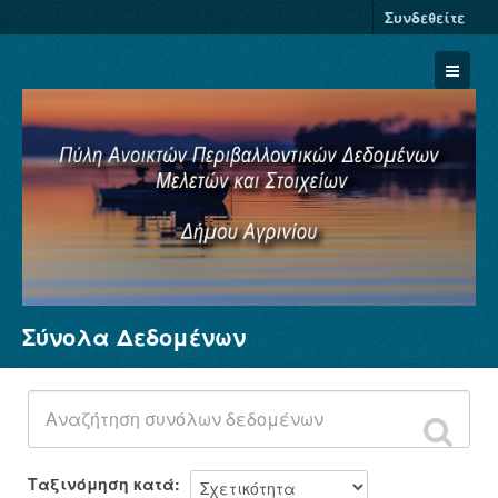
Συνδεθείτε
Σύνολα Δεδομένων
Σύνολα Δεδομένων
Φορείς
Ομάδες
Σχετικά
Ταξινόμηση κατά