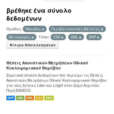
βρέθηκε ένα σύνολο
δεδομένων
Ομάδες:
Θόρυβος
Περιβαλλοντικές Μελέτες
Μεταφορές
Τύποι:
CSV
XML
SHP
Φίλτρα Αποτελεσμάτων
Θέσεις Ακουστικών Μετρήσεων Οδικού
Κυκλοφοριακού Θορύβου
Σημειακό σύνολο δεδομένων που περιέχει τις Θέσεις
Ακουστικών Μετρήσεων Οδικού Κυκλοφοριακού Θορύβου
για τους δείκτες Lden και Lnight στον Δήμο Αγρινίου.
Πηγή:ENVECO
SHP
KML
XML
CSV
WMS