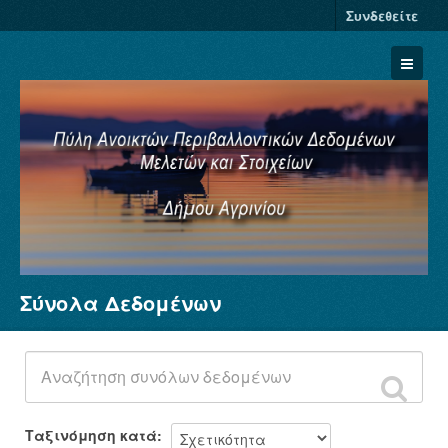
Συνδεθείτε
Σύνολα Δεδομένων
Σύνολα Δεδομένων
Φορείς
Ομάδες
Σχετικά
Ταξινόμηση κατά