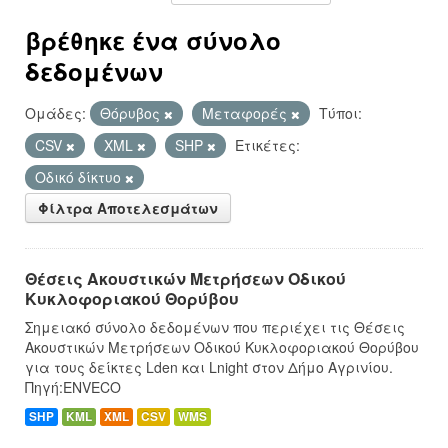
βρέθηκε ένα σύνολο
δεδομένων
Ομάδες:
Θόρυβος
Μεταφορές
Τύποι:
CSV
XML
SHP
Ετικέτες:
Οδικό δίκτυο
Φίλτρα Αποτελεσμάτων
Θέσεις Ακουστικών Μετρήσεων Οδικού
Κυκλοφοριακού Θορύβου
Σημειακό σύνολο δεδομένων που περιέχει τις Θέσεις
Ακουστικών Μετρήσεων Οδικού Κυκλοφοριακού Θορύβου
για τους δείκτες Lden και Lnight στον Δήμο Αγρινίου.
Πηγή:ENVECO
SHP
KML
XML
CSV
WMS