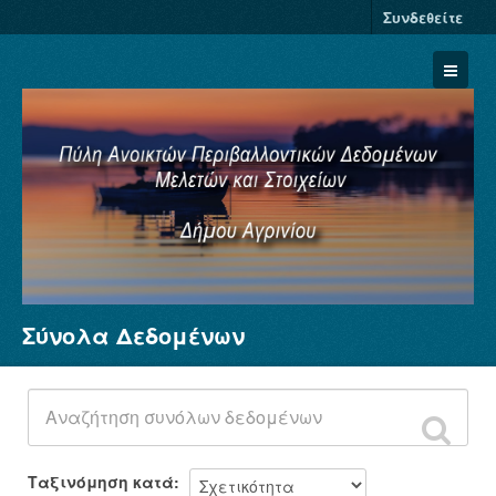
Συνδεθείτε
Σύνολα Δεδομένων
Σύνολα Δεδομένων
Φορείς
Ομάδες
Σχετικά
Ταξινόμηση κατά