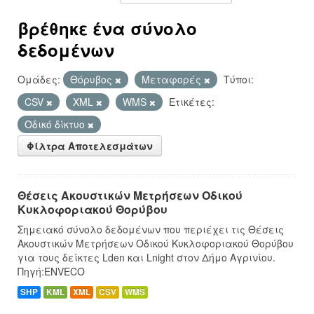
βρέθηκε ένα σύνολο
δεδομένων
Ομάδες:
Θόρυβος
Μεταφορές
Τύποι:
CSV
XML
WMS
Ετικέτες:
Οδικό δίκτυο
Φίλτρα Αποτελεσμάτων
Θέσεις Ακουστικών Μετρήσεων Οδικού
Κυκλοφοριακού Θορύβου
Σημειακό σύνολο δεδομένων που περιέχει τις Θέσεις
Ακουστικών Μετρήσεων Οδικού Κυκλοφοριακού Θορύβου
για τους δείκτες Lden και Lnight στον Δήμο Αγρινίου.
Πηγή:ENVECO
SHP
KML
XML
CSV
WMS