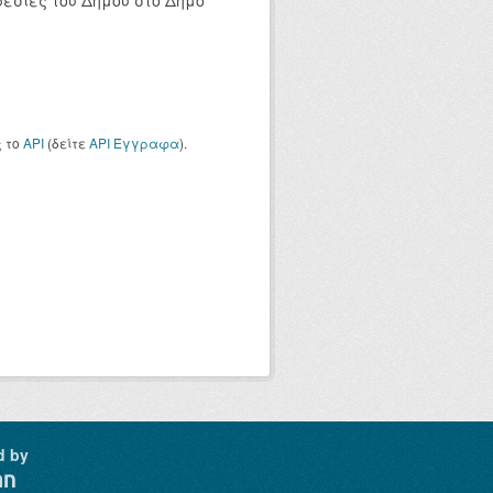
ρεσίες του Δήμου στο Δήμο
ς το
API
(δείτε
API Έγγραφα
).
d by