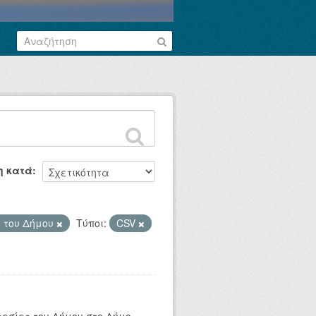
η κατά
 του Δήμου
Τύποι:
CSV