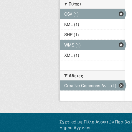
Τύποι
CSV (1)
KML (1)
SHP (1)
WMS (1)
XML (1)
Άδειες
Creative Commons Αν... (1)
Σχετικά με Πύλη Ανοικτών Περιβα
Δήμου Αγρινίου