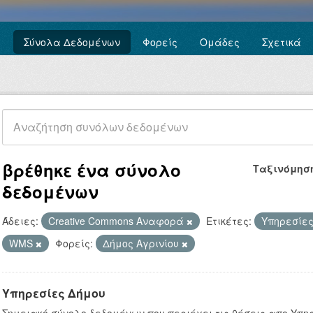
Σύνολα Δεδομένων
Φορείς
Ομάδες
Σχετικά
βρέθηκε ένα σύνολο
Ταξινόμησ
δεδομένων
Άδειες:
Creative Commons Αναφορά
Ετικέτες:
Υπηρεσίες
WMS
Φορείς:
Δήμος Αγρινίου
Υπηρεσίες Δήμου